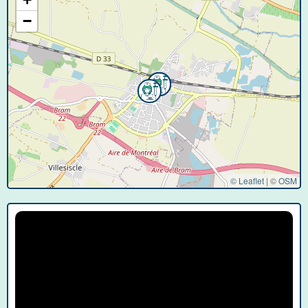
−
© Leaflet
|
©
OSM