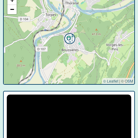
−
© Leaflet
|
©
OSM