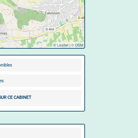
© Leaflet
|
©
OSM
onibles
es
SUR CE CABINET