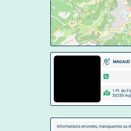
MAGAUD 
1 Pl. du F
30250 Auj
Informations erronées, manquantes ou ét