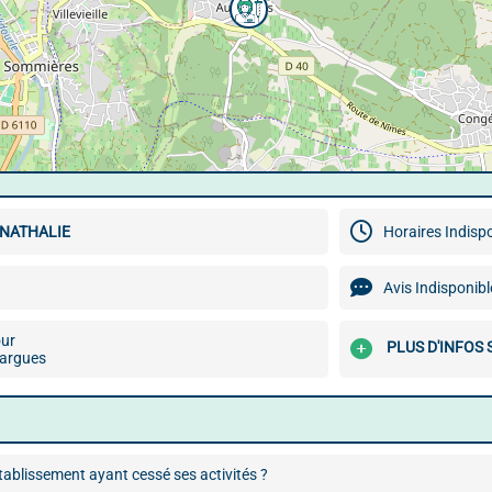
NATHALIE
Horaires Indisp
Avis Indisponibl
our
PLUS D'INFOS 
argues
ablissement ayant cessé ses activités ?