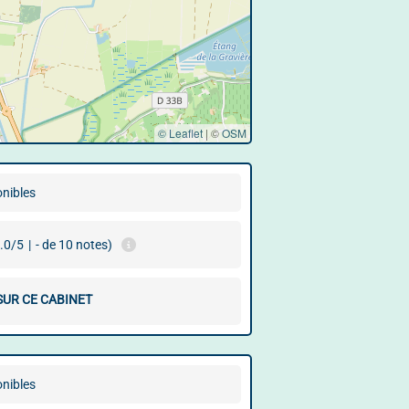
© Leaflet
|
©
OSM
onibles
.0/5
|
- de 10 notes)
SUR CE CABINET
onibles