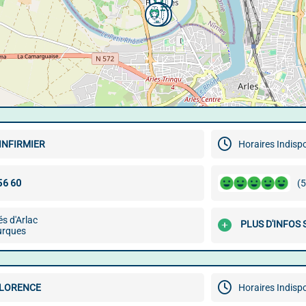
INFIRMIER
Horaires Indisp
(5
és d'Arlac
PLUS D'INFOS 
urques
FLORENCE
Horaires Indisp