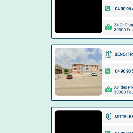
34 Cr Char
30300 Fo
BENOIT 
Av. des Pr
30300 Fo
MITTELB