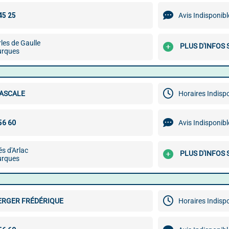
Avis Indisponibl
les de Gaulle
PLUS D'INFOS 
urques
PASCALE
Horaires Indisp
Avis Indisponibl
és d'Arlac
PLUS D'INFOS 
urques
ERGER FRÉDÉRIQUE
Horaires Indisp