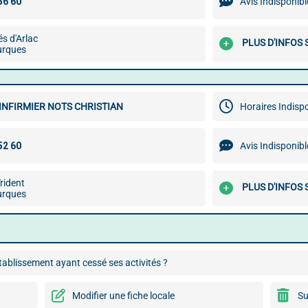
Avis Indisponibl
és d'Arlac
PLUS D'INFOS 
urques
INFIRMIER NOTS CHRISTIAN
Horaires Indisp
Avis Indisponibl
rident
PLUS D'INFOS 
urques
ablissement ayant cessé ses activités ?
Modifier une fiche locale
Su