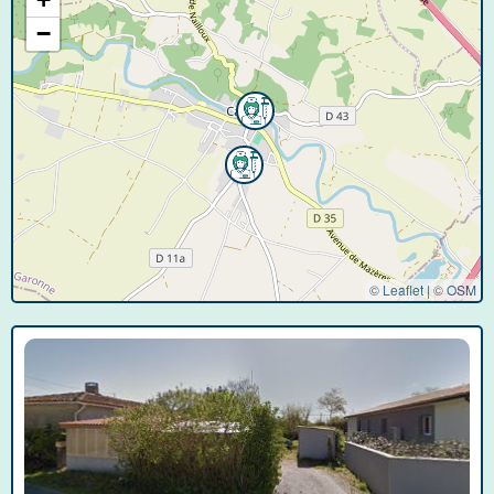
−
© Leaflet
|
©
OSM