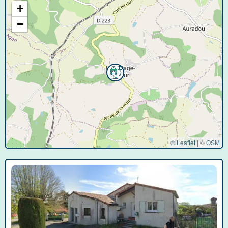
+
−
© Leaflet
|
©
OSM