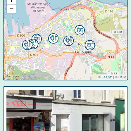
−
© Leaflet
|
©
OSM