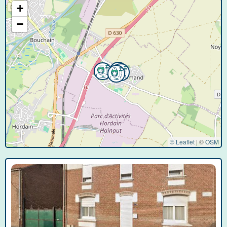
+
−
© Leaflet
|
©
OSM