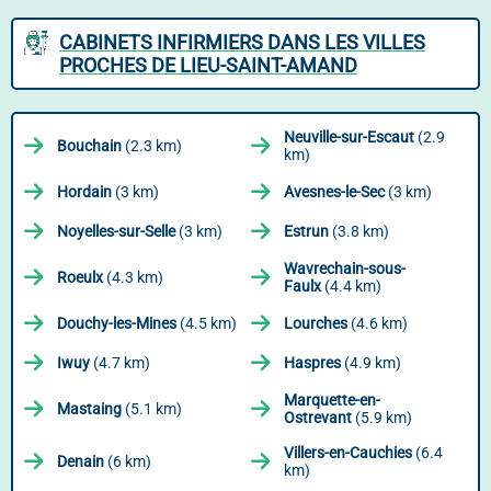
CABINETS INFIRMIERS DANS LES VILLES
PROCHES DE LIEU-SAINT-AMAND
Neuville-sur-Escaut
(2.9
Bouchain
(2.3 km)
km)
Hordain
(3 km)
Avesnes-le-Sec
(3 km)
Noyelles-sur-Selle
(3 km)
Estrun
(3.8 km)
Wavrechain-sous-
Roeulx
(4.3 km)
Faulx
(4.4 km)
Douchy-les-Mines
(4.5 km)
Lourches
(4.6 km)
Iwuy
(4.7 km)
Haspres
(4.9 km)
Marquette-en-
Mastaing
(5.1 km)
Ostrevant
(5.9 km)
Villers-en-Cauchies
(6.4
Denain
(6 km)
km)