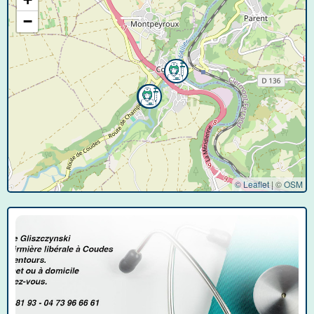
−
© Leaflet
|
©
OSM