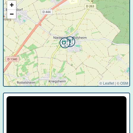
+
−
© Leaflet
|
©
OSM