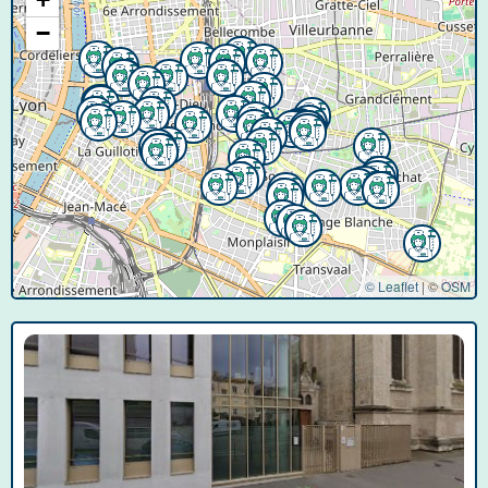
−
© Leaflet
|
©
OSM