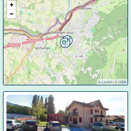
+
−
© Leaflet
|
©
OSM