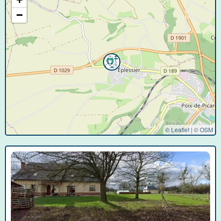
−
© Leaflet
|
©
OSM