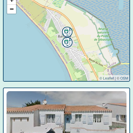
−
© Leaflet
|
©
OSM