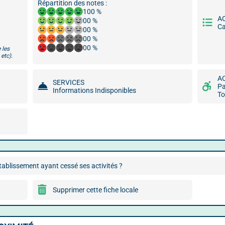
Répartition des notes :
100 %
A
00 %
Ca
00 %
00 %
00 %
 les
etc).
A
SERVICES
Pa
Informations Indisponibles
To
ablissement ayant cessé ses activités ?
Supprimer cette fiche locale