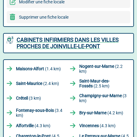
Modifier une fiche locale
Supprimer une fiche locale
CABINETS INFIRMIERS DANS LES VILLES
PROCHES DE JOINVILLE-LE-PONT
Nogent-sur-Marne
(2.2
Maisons-Alfort
(1.4 km)
km)
Saint-Maur-des-
Saint-Maurice
(2.4 km)
Fossés
(2.5 km)
Champigny-sur-Marne
(3
Créteil
(3 km)
km)
Fontenay-sous-Bois
(3.4
Bry-sur-Marne
(4.2 km)
km)
Alfortville
(4.3 km)
Vincennes
(4.3 km)
Charenton-le-Pont
(4.5
Le Perreux-sur-Marne
(4.5