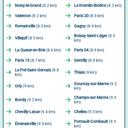
Noisy-le-Grand
(8.2 km)
Le Kremlin-Bicêtre
(8.2 km)
Valenton
(8.2 km)
Paris 20
(8.3 km)
Romainville
(8.3 km)
Gagny
(8.4 km)
Boissy-Saint-Léger
(8.5
Villejuif
(8.5 km)
km)
La Queue-en-Brie
(8.6 km)
Paris 04
(8.6 km)
Paris 13
(8.7 km)
Gentilly
(8.8 km)
Le Pré-Saint-Gervais
(8.8
Thiais
(9 km)
km)
Gournay-sur-Marne
(9.2
Orly
(9 km)
km)
Champs-sur-Marne
(9.3
Bondy
(9.2 km)
km)
Chevilly-Larue
(9.4 km)
Chelles
(9.5 km)
Pontault-Combault
(9.5
Émerainville
(9.5 km)
km)