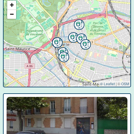
+
−
© Leaflet
|
©
OSM